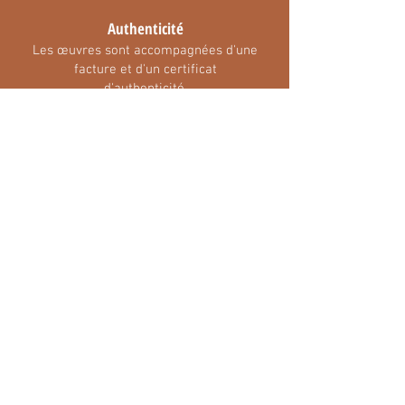
Authenticité
Les œuvres sont accompagnées d'une
facture et d'un certificat
d'authenticité.
Accessibilité
Je livre partout en Europe !
La livraison est gratuite dans un
rayon de 50 km autour de Lille.
Flexibilité
Je vous propose une sélection
d'œuvres disponibles à la location.
Contactez-moi pour plus
d'informations.
MC Galeriste indépendante
vous propose
un choix d'œuvres d'art contemporaines
sur l'ensemble de la métropole lilloise.