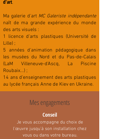
d'art
.
Ma galerie d'art
MC Galeriste indépendante
naît de ma grande expérience du monde
des arts visuels :
1 licence d'arts plastiques (Université de
Lille) ;
5 années d'animation pédagogique dans
les musées du Nord et du Pas-de-Calais
(LaM Villeneuve-d'Ascq, La Piscine
Roubaix...) ;
14 ans d'enseignement des arts plastiques
au lycée français Anne de Kiev en Ukraine.
Mais elle est aussi affaire d'amitié et de
Mes engagements
confiance.
Conse
il
Je vous accompagne du c
hoix de
l'œuvre jusqu'à son installation chez
vous ou dans votre bu
r
eau.